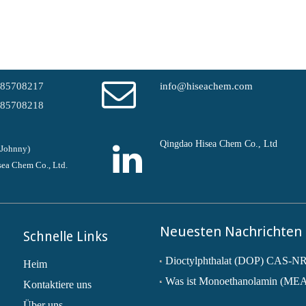
-85708217
info@hiseachem.com
-85708218
Qingdao Hisea Chem Co., Ltd
(Johnny)
ea Chem Co., Ltd.
Neuesten Nachrichten
Schnelle Links
Heim
Was ist Monoethanolamin (ME
Kontaktiere uns
Über uns