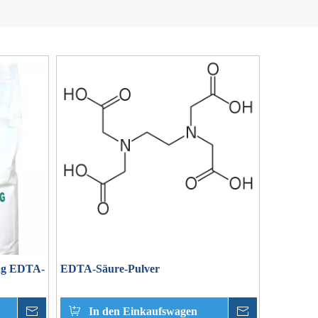
ng EDTA-
EDTA-Säure-Pulver
erkundigen
In den Einkaufswagen
erkundigen