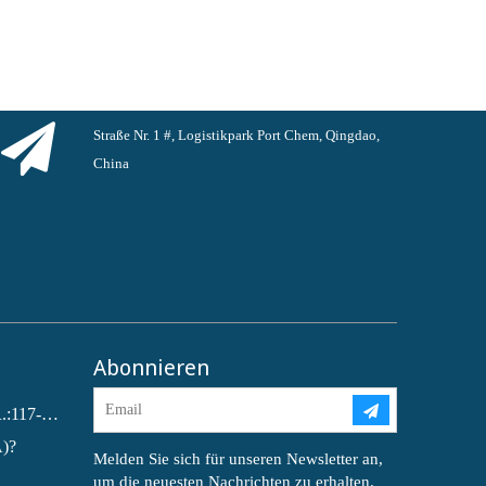
Straße Nr. 1 #, Logistikpark Port Chem, Qingdao,
China
Abonnieren
Dioctylphthalat (DOP) CAS-NR.:117-81-7
A)?
Melden Sie sich für unseren Newsletter an,
um die neuesten Nachrichten zu erhalten.