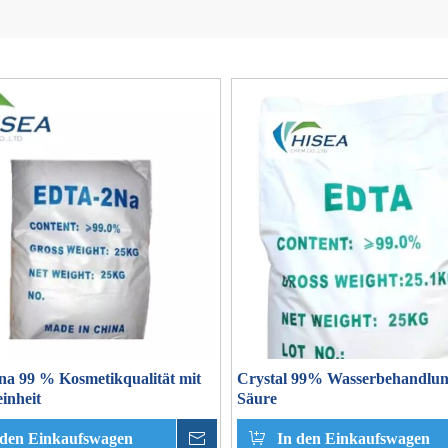
a 99 % Kosmetikqualität mit
Crystal 99% Wasserbehandlu
inheit
Säure
 den Einkaufswagen
erkundigen
In den Einkaufswagen