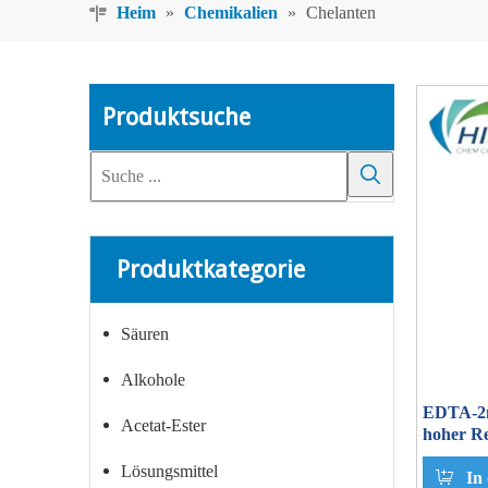
Heim
»
Chemikalien
»
Chelanten
Produktsuche
Produktkategorie
Säuren
Alkohole
EDTA-2n
Acetat-Ester
hoher Re
Lösungsmittel
In