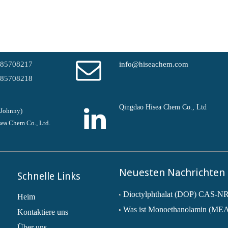
-85708217
info@hiseachem.com
-85708218
Qingdao Hisea Chem Co., Ltd
(Johnny)
ea Chem Co., Ltd.
Neuesten Nachrichten
Schnelle Links
Heim
Was ist Monoethanolamin (ME
Kontaktiere uns
Über uns