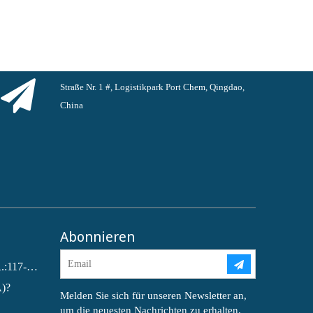
Straße Nr. 1 #, Logistikpark Port Chem, Qingdao,
China
Abonnieren
Dioctylphthalat (DOP) CAS-NR.:117-81-7
A)?
Melden Sie sich für unseren Newsletter an,
um die neuesten Nachrichten zu erhalten.