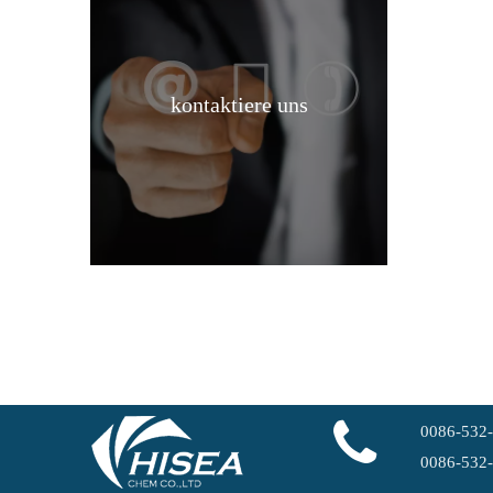
kontaktiere uns
Natriumchlorat CAS 7775-09-9 Naclo3 99,5 % min
0086-532
0086-532
Pulverförmiges Natriumhydrosulfit in Industriequalität