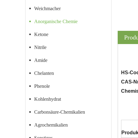
Weichmacher
Anorganische Chemie
Ketone
Prod
Nitrile
Amide
HS-Cod
Chelanten
CAS-Nr
Phenole
Chemi
Kohlenhydrat
Carbonsäure-Chemikalien
Agrochemikalien
Produ
Sonstiges