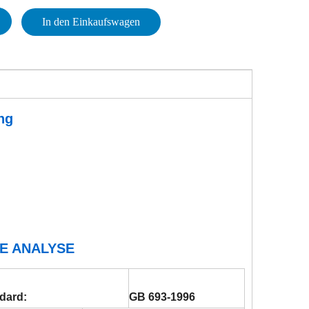
In den Einkaufswagen
ng
E ANALYSE
ndard:
GB 693-1996