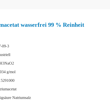
macetat wasserfrei 99 % Reinheit
7-09-3
ustriell
H3NaO2
034 g/mol
15291000
riumacetat
igsäure Natriumsalz