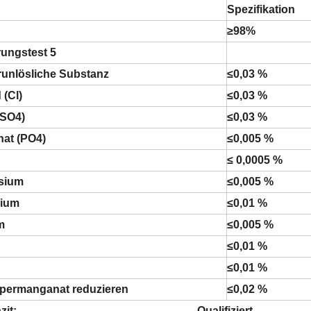
Spezifikation
≥98%
rungstest 5
unlösliche Substanz
≤0,03 %
 (Cl)
≤0,03 %
(SO4)
≤0,03 %
at (PO4)
≤0,005 %
≤ 0,0005 %
sium
≤0,005 %
nium
≤0,01 %
m
≤0,005 %
≤0,01 %
n
≤0,01 %
permanganat reduzieren
≤0,02 %
t-Fazit: Qualifiziert