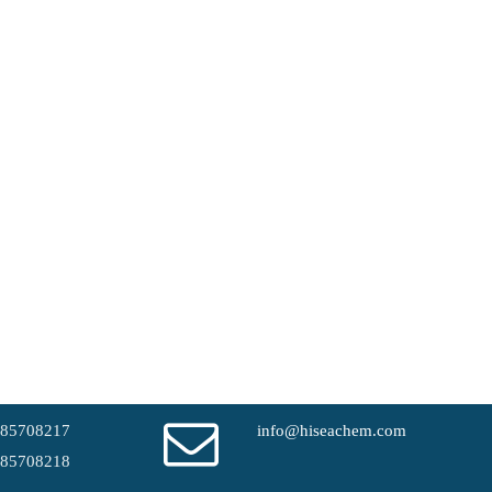
-85708217
info@hiseachem.com
-85708218