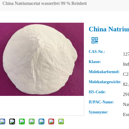
»
China Natriumacetat wasserfrei 99 % Reinheit
China Natriu
CAS-Nr.:
12
Klasse:
Ind
Molekularformel:
C2
Molekulargewicht:
82,
HS-Code:
29
IUPAC-Name:
Nat
Synonyme:
Ess