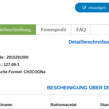
erkundigen
uktbeschreibung
Firmenprofil
FAQ
Detailbeschreibu
e: 2915291000
.: 127-09-3
sche Formel: CH3COONa
BESCHEINIGUNG ÜBER DI
ktname:
Natriumacetat
Sta