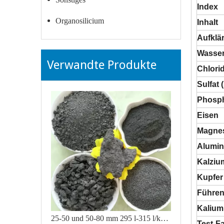
Index
Organosilicium
Inhalt
Aufklä
Wasser
Verwandte Produkte
Chlorid
Sulfat 
Phosph
Eisen
Magne
Alumi
Kalziu
Kupfer
Führe
Kalium
25-50 und 50-80 mm 295 l-315 l/kg Min. Calciumcarbid 50 kg/Fass
Tes