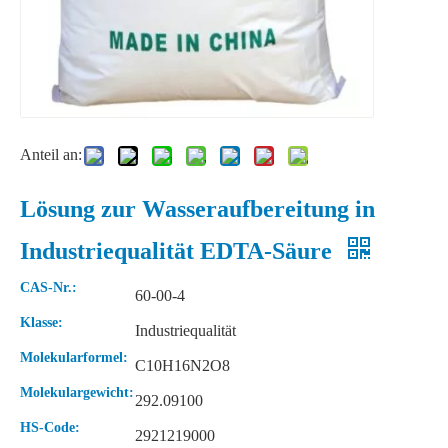
Anteil an:
Lösung zur Wasseraufbereitung in
Industriequalität EDTA-Säure
CAS-Nr.:
60-00-4
Klasse:
Industriequalität
Molekularformel:
C10H16N2O8
Molekulargewicht:
292.09100
HS-Code:
2921219000