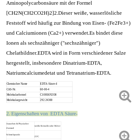
Aminopolycarbonsäure mit der Formel
[CH2N(CH2CO2H)2]2.Dieser weiße, wasserlösliche
Feststoff wird häufig zur Bindung von Eisen- (Fe2Fe3+)
und Calciumionen (Ca2+) verwendet.Es bindet diese
Ionen als sechszähniger ("sechszähniger")
Chelatbildner.EDTA wird in Form verschiedener Salze
hergestellt, insbesondere Dinatrium-EDTA,
Natriumcalciumedetat und Tetranatrium-EDTA.
Chemischer Name
EDTA
-Säure
d
CAS-Nr.
60
-
00
-
4
Molekularformel
C10H16N2O8
Molekulargewicht
292
.
243
00
2. Eigenschaften von EDTA
Säure
-
Aussehen & Physischer
weiße Kristalle oder Pulver
Zustand
Schmelzpunkt
2
5
ºC