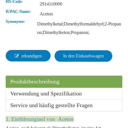
HS-Code:
2914110000
IUPAC-Name:
Aceton
Synonyme:
Dimethylketal;Dimethylformaldehyd;2-Propan
on;Dimethylketon;Propanon;
erkundigen
In den Einkaufswagen
Produktbeschreibung
Verwendung und Spezifikation
Service und häufig gestellte Fragen
1. Einführungi
auf von Aceton