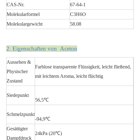
CAS-Nr.
67-64-1
Molekularformel
C3H6O
Molekulargewicht
58.08
2. Eigenschaften von Aceton
Aussehen &
Farblose transparente Flüssigkeit, leicht fließend,
Physischer
mit leichtem Aroma, leicht flüchtig
Zustand
Siedepunkt
56,5℃
Schmelzpunkt
-94,9℃
Gesättigter
24kPa (20℃)
Dampfdruck