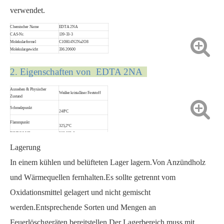
verwendet.
Chemischer Name
EDTA 2NA
CAS-Nr.
139-33-3
Molekularformel
C10H14N2Na2O8
Molekulargewicht
336.20600
2. Eigenschaften von EDTA 2NA
Aussehen & Physischer
Weißer kristalliner Feststoff
Zustand
Schmelzpunkt
248ºC
Flammpunkt
325,2ºC
EINECS-NR.
205-358-3
Lagerung
In einem kühlen und belüfteten Lager lagern.Von Anzündholz
und Wärmequellen fernhalten.Es sollte getrennt vom
Oxidationsmittel gelagert und nicht gemischt
werden.Entsprechende Sorten und Mengen an
Feuerlöschgeräten bereitstellen.Der Lagerbereich muss mit