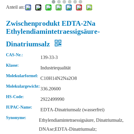
Anteil an:
Zwischenprodukt EDTA-2Na
Ethylendiamintetraessigsäure-
Dinatriumsalz
CAS-Nr.:
139-33-3
Klasse:
Industriequalität
Molekularformel:
C10H14N2Na2O8
Molekulargewicht:
336.20600
HS-Code:
2922499990
IUPAC-Name:
EDTA-Dinatriumsalz (wasserfrei)
Synonyme:
Ethylendiamintetraessigsäure, Dinatriumsalz,
DNAse;EDTA-Dinatriumsalz;