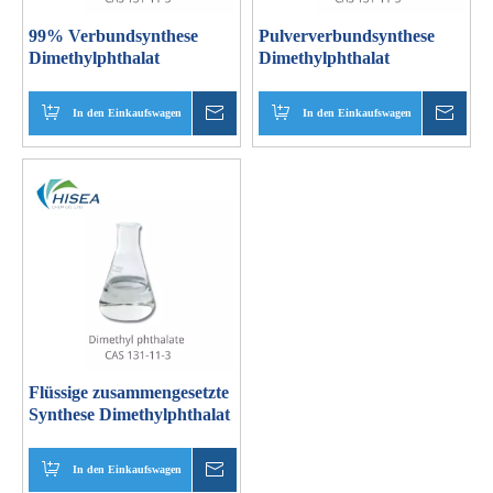
99% Verbundsynthese
Pulververbundsynthese
Dimethylphthalat
Dimethylphthalat
In den Einkaufswagen
erkundigen
In den Einkaufswagen
erku
Flüssige zusammengesetzte
Synthese Dimethylphthalat
In den Einkaufswagen
erkundigen