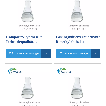
Composite-Synthese in
Lösungsmittelverbundsynthese
Industriequalität
Dimethylphthalat
Dimethylphthalat
In den Einkaufswagen
erkundigen
In den Einkaufswagen
erku