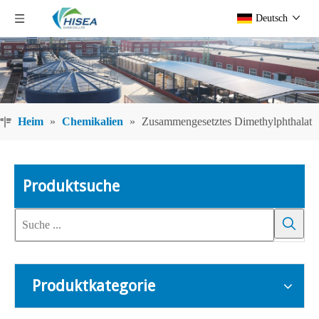
Deutsch
Heim
»
Chemikalien
»
Zusammengesetztes Dimethylphthalat
Produktsuche
Produktkategorie