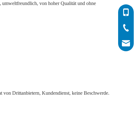
t, umweltfreundlich, von hoher Qualität und ohne
0086-532
0086-532
0086-400
info@his
kat von Drittanbietern, Kundendienst, keine Beschwerde.