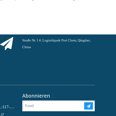
Straße Nr. 1 #, Logistikpark Port Chem, Qingdao,
China
Abonnieren
Dioctylphthalat (DOP) CAS-NR.:117-81-7
A)?