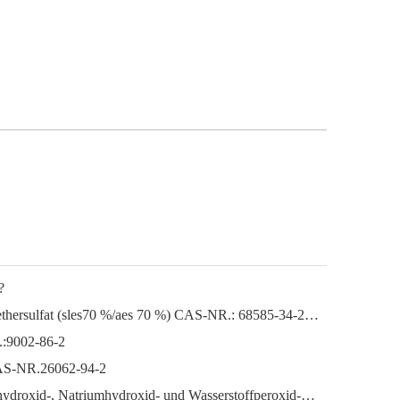
?
Natriumlaurylether Natriumlaurylethersulfat (sles70 %/aes 70 %) CAS-NR.: 68585-34-2sles70 %/aes 70 %) CAS-NR.: 68585-34-2
.:9002-86-2
CAS-NR.26062-94-2
Der florierende Markt für Kaliumhydroxid-, Natriumhydroxid- und Wasserstoffperoxid-Exporte aus China: Ein Rückblick auf das vergangene Jahr