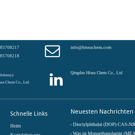
-85708217
info@hiseachem.com
-85708218
Qingdao Hisea Chem Co., Ltd
(Johnny)
ea Chem Co., Ltd.
Neuesten Nachrichten
Schnelle Links
Heim
Was ist Monoethanolamin (ME
Kontaktiere uns