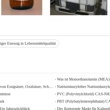
iger Eisessig in Lebensmittelqualität
Was ist Monoethanolamin (MEA)
HISEACHEM ist führend: Jüngste Erfolge beim Export von Essigsäure, Oxalsäure, Schwefelsäure, Salpetersäure, Natronlauge, Flüssigalkali und Natriummetabisulfit aus China
ntnisse
PVC (Polyvinylchlorid) CAS-NR
ark
PBT (Polybutylenterephthalat) 
Ein Jahresrückblick