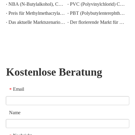
NBA (N-Butylalkohol), CAS-Nr.:71-36-3, Branchenkenntnisse
PVC (Polyvinylchlorid) CAS-NR.:9002-86-2
Preis für Methylmethacrylat MMA CAS 80-62-6 sinkt stark
PBT (Polybutylenterephthalat) CAS-NR.26062-94-2
Das aktuelle Marktszenario für Schwefelsäure in China: Ein Jahresrückblick
Der florierende Markt für Kaliumhydroxid-, Natriumhydroxid- und Wasserstoffperoxid-Exporte aus China: Ein Rückblick auf das vergangene Jahr
Kostenlose Beratung
Email
*
Name