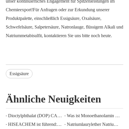
unser kontinuierliches Engagement für Spitzenleistungen im
Chemieexport!Für Anfragen oder zur Erkundung unserer
Produktpalette, einschließlich Essigsäure, Oxalsäure,
Schwefelsäure, Salpetersäure, Natronlauge, flüssigem Alkali und
Natriummetabisulfit, kontaktieren Sie uns bitte noch heute.
Essigsäure
Ähnliche Neuigkeiten
Dioctylphthalat (DOP) CAS-NR.:117-81-7
Was ist Monoethanolamin (MEA)?
HISEACHEM ist führend: Jüngste Erfolge beim Export von Essigsäure, Oxalsäure, Schwefelsäure, Salpetersäure, Natronlauge, Flüssigalkali und Natriummetabisulfit aus China
Natriumlaurylether Natriumlaurylethersulfat (sles70 %/aes 70 %) CAS-NR.: 68585-34-2sles70 %/aes 70 %) CAS-NR.: 68585-34-2