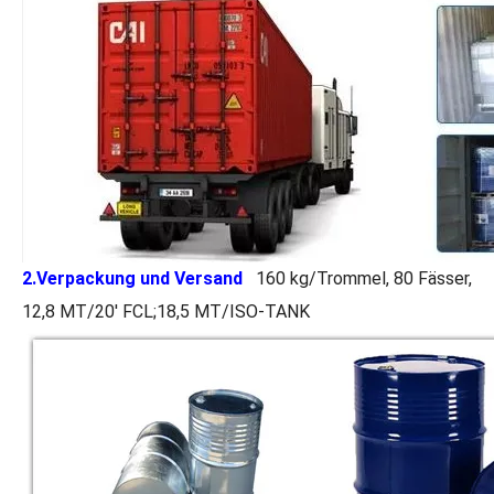
Pulversynthesefabrik Vinylacetat
Crystal Medical Grade Pharmaceuticals Ethylacetat
2.Verpackung und Versand
160 kg/Trommel, 80 Fässer,
12,8 MT/20' FCL;18,5 MT/ISO-TANK
Festes Ethylacetat für Arzneimittel in medizinischer Qualität
Flüssiges Arzneimittel in medizinischer Qualität, Ethylacetat