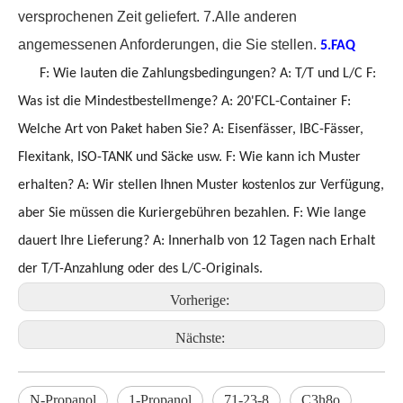
versprochenen Zeit geliefert.
7.Alle anderen
angemessenen Anforderungen, die Sie stellen.
5.FAQ
F: Wie lauten die Zahlungsbedingungen?
A: T/T und L/C
F:
Was ist die Mindestbestellmenge?
A: 20'FCL-Container
F:
Welche Art von Paket haben Sie?
A: Eisenfässer, IBC-Fässer,
Flexitank, ISO-TANK und Säcke usw.
F: Wie kann ich Muster
erhalten?
A: Wir stellen Ihnen Muster kostenlos zur Verfügung,
aber Sie müssen die Kuriergebühren bezahlen.
F: Wie lange
dauert Ihre Lieferung?
A: Innerhalb von 12 Tagen nach Erhalt
der T/T-Anzahlung oder des L/C-Originals.
Vorherige:
Nächste:
N-Propanol
1-Propanol
71-23-8
C3h8o