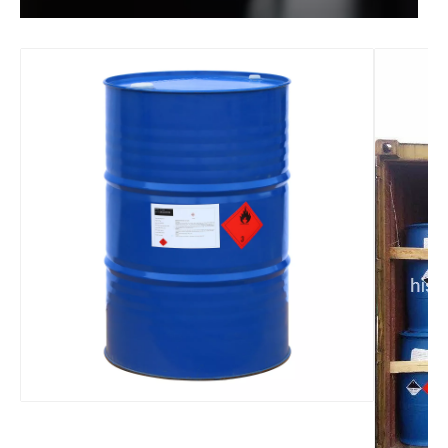
Fabrikpreis Cyc 99,9 % Industriequalität CAS 108-94-1 Cyclohexanon
Beste Qualität 99,9 % Xylol (ISO-Zertifikat) CAS-Nr.: 1330-20-7
Hochreines 99,9 % industrielles Lösungsmittel, flüssiges CAS 110-82-7 Cyclohexan für Gummi
Methylenchlorid-Dichlormethan mit einer Reinheit von 99,99 % für die PU-Schäumung