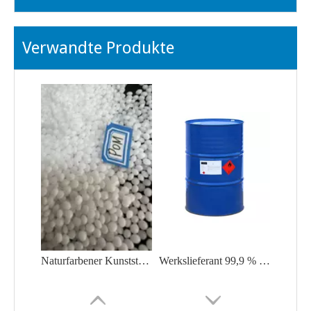
Verwandte Produkte
Naturfarbener Kunststoff-Rohstoff POM Polyacetal/Polyformaldehyd
Werkslieferant 99,9 % N, N-Dimethylformamid DMF CAS 68-12-2