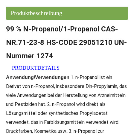
Produktbeschreibung
Hochwertiger, heißer Verkauf 3-Chlor-1, 2-Propandiol CAS 96-24-2
99 % organischer Rohstoff Aceton
99 % N-Propanol/1-Propanol CAS-
NR.71-23-8 HS-CODE 29051210 UN-
Nummer 1274
PRODUKTDETAILS
1. n-Propanol ist ein
Anwendung/Verwendungen
Derivat von n-Propanol, insbesondere Din-Propylamin, das
viele Anwendungen bei der Herstellung von Arzneimitteln
und Pestiziden hat. 2. n-Propanol wird direkt als
Lösungsmittel oder synthetisches Propylacetat
Pulver aus Vinylacetat in Industriequalität
Vinylacetat der Flüssigsynthesefabrik
verwendet, das in Farblösungsmitteln verwendet wird.
Druckfarben, Kosmetika usw., 3. n-Propanol zur