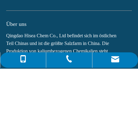
Über uns
Qingdao Hisea Chem Co., Ltd befindet sich im östlichen
Teil Chinas und ist die größte Salzfarm in China. Die
Produktion von kaliumbezogenen Chemikalien steht
weltweit an vierter Stelle.Die Hauptprodukte von...
0086-4008266163-82717
info@hiseachem.com
0086-532-85708217
Schnelle Links
0086-532-85708218
Neuesten Nachrichten
Dioctylphthalat (DOP) CAS-NR.:117-81-7
Was ist Monoethanolamin (MEA)?
Abonnieren