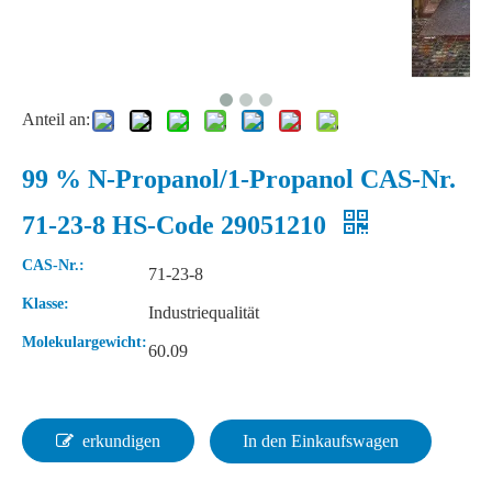
Anteil an:
99 % N-Propanol/1-Propanol CAS-Nr.
71-23-8 HS-Code 29051210
Heißes verkaufendes China-Hersteller-Preis-Anilin für Pigmente/Farbstoff
Fabrik-Großhandelsqualitäts-Styrol CAS-Nr. 100-42-5
CAS-Nr.:
71-23-8
Klasse:
Industriequalität
Molekulargewicht:
60.09
erkundigen
In den Einkaufswagen