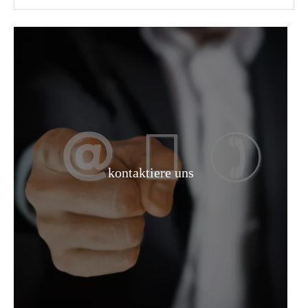
Farbloser Preis 90 % CH3cooh CAS-Nr. 64-19-7 Essigsäure in Industriequalität
Dimethylcarbonat/DMC CAS 616-38-6 für Beschichtungen, Klebstoffe und Reinigungsmittel
kontaktiere uns