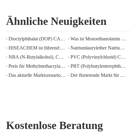
Ähnliche Neuigkeiten
Dioctylphthalat (DOP) CAS-NR.:117-81-7
Was ist Monoethanolamin (MEA)?
HISEACHEM ist führend: Jüngste Erfolge beim Export von Essigsäure, Oxalsäure, Schwefelsäure, Salpetersäure, Natronlauge, Flüssigalkali und Natriummetabisulfit aus China
Natriumlaurylether Natriumlaurylethersulfat (sles70 %/aes 70 %) CAS-NR.: 68585-34-2sles70 %/aes 70 %) CAS-NR.: 68585-34-2
NBA (N-Butylalkohol), CAS-Nr.:71-36-3, Branchenkenntnisse
PVC (Polyvinylchlorid) CAS-NR.:9002-86-2
Preis für Methylmethacrylat MMA CAS 80-62-6 sinkt stark
PBT (Polybutylenterephthalat) CAS-NR.26062-94-2
Das aktuelle Marktszenario für Schwefelsäure in China: Ein Jahresrückblick
Der florierende Markt für Kaliumhydroxid-, Natriumhydroxid- und Wasserstoffperoxid-Exporte aus China: Ein Rückblick auf das vergangene Jahr
Kostenlose Beratung