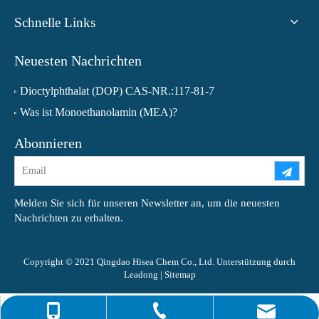
Schnelle Links
Neuesten Nachrichten
Dioctylphthalat (DOP) CAS-NR.:117-81-7
Was ist Monoethanolamin (MEA)?
Abonnieren
Melden Sie sich für unseren Newsletter an, um die neuesten
Nachrichten zu erhalten.
Copyright © 2021 Qingdao Hisea Chem Co., Ltd. Unterstützung durch
Leadong
|
Sitemap
0086-4008266163-82717
info@hiseachem.com
0086-532-85708217