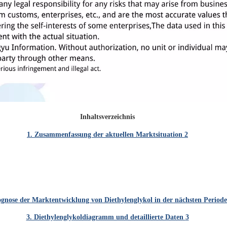
Inhaltsverzeichnis
1. Zusammenfassung der aktuellen Marktsituation
2
ognose der Marktentwicklung von Diethylenglykol in der nächsten Period
3. Diethylenglykoldiagramm und detaillierte Daten
3