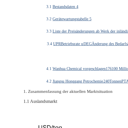
3.1
Bestandsdaten 4
3.2
Gerätewartungstabelle 5
3.3
Liste der Preisänderungen ab Werk der inländ
3.4
UPR
Betriebsrate u
DEG
Änderung des Bedarfsä
4.1
Wanhua Chemical vorgeschlagen
176
100 Milli
4.2
Jiangsu Honggang Petrochemie
240
Tonnen
PT
1. Zusammenfassung der aktuellen Marktsituation
1.1
Auslandsmarkt