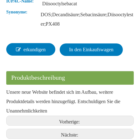
IUPAC-Name:
Diisooctylsebacat
Synonyme:
DOS;Decandisäure;Sebacinsäure;Diisooctylest
er;PX408
erkundigen
In den Einkaufswagen
Umweltfreundlicher Weichmacher Diethylphthalat in Industriequalität
Pulver umweltfreundlicher Weichmacher Diethylphthalat
Produktbeschreibung
Unsere neue Website befindet sich im Aufbau, weitere
Produktdetails werden hinzugefügt. Entschuldigen Sie die
Unannehmlichkeiten
Vorherige:
Nächste: