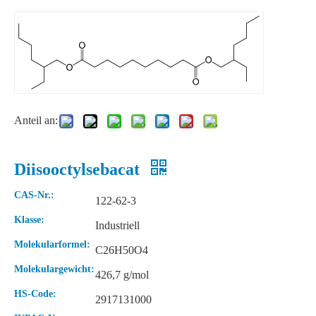
Flüssiger funktioneller Rohstoff Diisooctylsebacat
Industrieller funktioneller Rohstoff Diisooctylsebacat
Anteil an:
Diisooctylsebacat
CAS-Nr.:
122-62-3
Klasse:
Industriell
Molekularformel:
99 % umweltfreundlicher Weichmacher Diethylphthalat
Lösungsmittel umweltfreundlicher Weichmacher Diethylphthalat
C26H50O4
Molekulargewicht:
426,7 g/mol
HS-Code:
2917131000