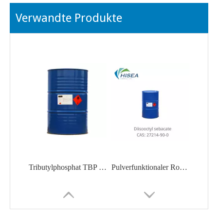
Verwandte Produkte
Tributylphosphat TBP CAS 126-73-8 Kaufen Sie Tributylphosphat Lieferant Verkäufer Hersteller Fabrik
Pulverfunktionaler Rohstoff Diisooctylsebacat