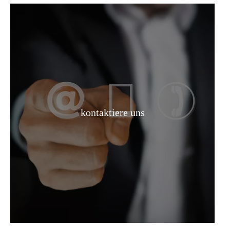
99 % funktioneller Rohstoff Diisooctylsebacat
Lösung Funktionaler Rohstoff Diisooctylsebacat
kontaktiere uns