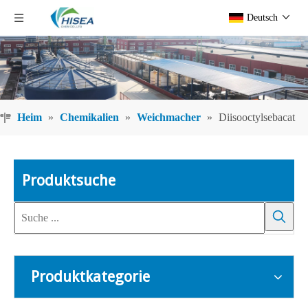
Deutsch
Heim
»
Chemikalien
»
Weichmacher
»
Diisooctylsebacat
Produktsuche
Produktkategorie