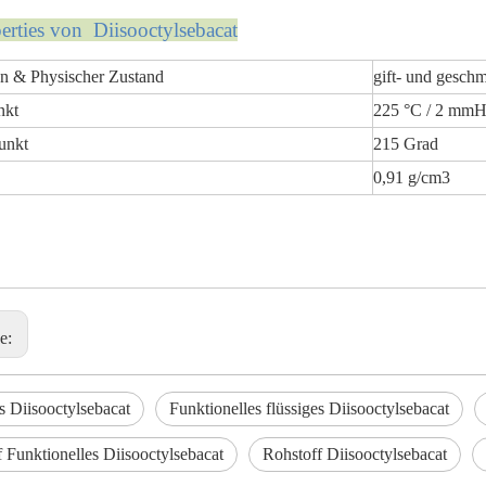
p
erti
es von Diisooctylsebacat
n & Physischer Zustand
gift- und gesch
nkt
225 °C / 2 mm
unkt
215 Grad
0,91 g/cm3
ge:
s Diisooctylsebacat
Funktionelles flüssiges Diisooctylsebacat
 Funktionelles Diisooctylsebacat
Rohstoff Diisooctylsebacat