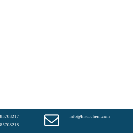
-85708217
info@hiseachem.com
-85708218