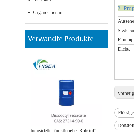
2. Pro
Organosilicium
Aussehe
Siedepu
Verwandte Produkte
Flammp
Dichte
Vorheri
Flüssige
Rohstoff
Industrieller funktioneller Rohstoff Diisooctylsebacat