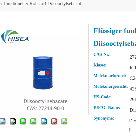
er funktioneller Rohstoff Diisooctylsebacat
Flüssiger fun
Diisooctylse
CAS-Nr.:
27
Klasse:
Ind
Molekularformel:
C2
Molekulargewicht:
42
HS-Code:
29
IUPAC-Name:
Dii
Synonyme:
Dec
l;