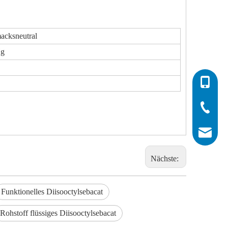
macksneutral
Hg
0086-532
0086-532
0086-400
info@his
Nächste:
Funktionelles Diisooctylsebacat
Rohstoff flüssiges Diisooctylsebacat