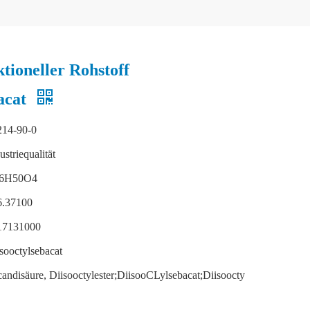
ktioneller Rohstoff
bacat
214-90-0
ustriequalität
6H50O4
6.37100
17131000
sooctylsebacat
andisäure, Diisooctylester;DiisooCLylsebacat;Diisoocty