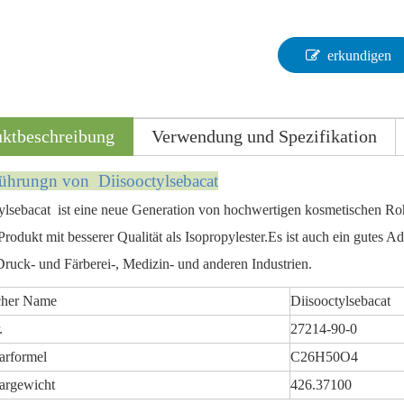
erkundigen
uktbeschreibung
Verwendung und Spezifikation
führung
n von
Diisooctylsebacat
ylsebacat ist eine neue Generation von hochwertigen kosmetischen Roh
Produkt mit besserer Qualität als Isopropylester.Es ist auch ein gutes Ad
 Druck- und Färberei-, Medizin- und anderen Industrien.
cher Name
Diisooctylsebacat
.
27214-90-0
arformel
C26H50O4
argewicht
426.37100