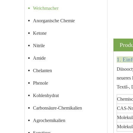
Weichmacher
Anorganische Chemie
Ketone
Prod
Nitrile
Amide
1. Ein
Diisooct
Chelanten
neueres 
Phenole
Textil-,
Kohlenhydrat
Chemis
Carbonsäure-Chemikalien
CAS-Nr
Molekul
Agrochemikalien
Molekul
Sonstiges