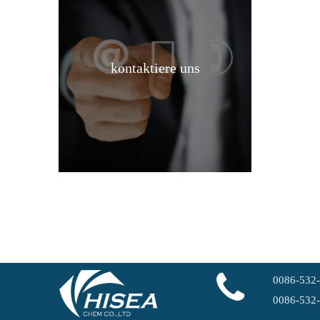
kontaktiere uns
99 % organisches, hochreines Diisooctylsebacat
0086-532
0086-532
Flüssiges organisches hochreines Diisooctylsebacat