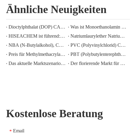
Ähnliche Neuigkeiten
Dioctylphthalat (DOP) CAS-NR.:117-81-7
Was ist Monoethanolamin (MEA)?
HISEACHEM ist führend: Jüngste Erfolge beim Export von Essigsäure, Oxalsäure, Schwefelsäure, Salpetersäure, Natronlauge, Flüssigalkali und Natriummetabisulfit aus China
Natriumlaurylether Natriumlaurylethersulfat (sles70 %/aes 70 %) CAS-NR.: 68585-34-2sles70 %/aes 70 %) CAS-NR.: 68585-34-2
NBA (N-Butylalkohol), CAS-Nr.:71-36-3, Branchenkenntnisse
PVC (Polyvinylchlorid) CAS-NR.:9002-86-2
Preis für Methylmethacrylat MMA CAS 80-62-6 sinkt stark
PBT (Polybutylenterephthalat) CAS-NR.26062-94-2
Das aktuelle Marktszenario für Schwefelsäure in China: Ein Jahresrückblick
Der florierende Markt für Kaliumhydroxid-, Natriumhydroxid- und Wasserstoffperoxid-Exporte aus China: Ein Rückblick auf das vergangene Jahr
Kostenlose Beratung
Email
*