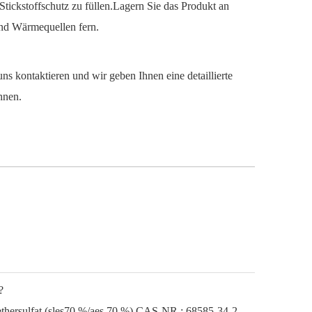
tickstoffschutz zu füllen.Lagern Sie das Produkt an
und Wärmequellen fern.
uns kontaktieren und wir geben Ihnen eine detaillierte
hnen.
?
Natriumlaurylether Natriumlaurylethersulfat (sles70 %/aes 70 %) CAS-NR.: 68585-34-2sles70 %/aes 70 %) CAS-NR.: 68585-34-2