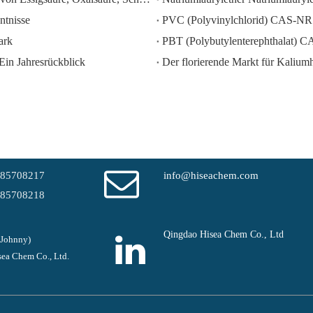
ntnisse
PVC (Polyvinylchlorid) CAS-NR
ark
PBT (Polybutylenterephthalat) 
Ein Jahresrückblick
-85708217
info@hiseachem.com
-85708218
Qingdao Hisea Chem Co., Ltd
(Johnny)
ea Chem Co., Ltd.