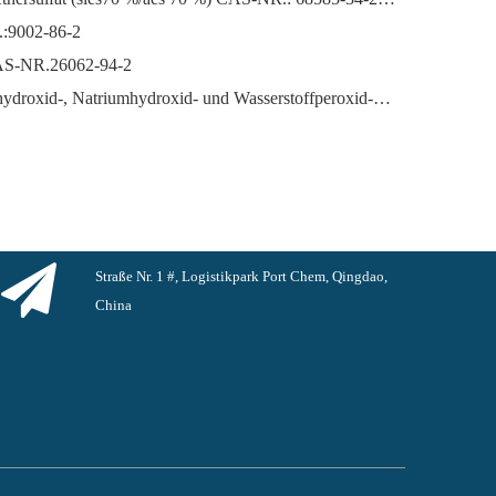
.:9002-86-2
CAS-NR.26062-94-2
Der florierende Markt für Kaliumhydroxid-, Natriumhydroxid- und Wasserstoffperoxid-Exporte aus China: Ein Rückblick auf das vergangene Jahr
Straße Nr. 1 #, Logistikpark Port Chem, Qingdao,
China