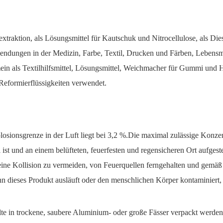
xtraktion, als Lösungsmittel für Kautschuk und Nitrocellulose, als Die
endungen in der Medizin, Farbe, Textil, Drucken und Färben, Lebensmit
ein als Textilhilfsmittel, Lösungsmittel, Weichmacher für Gummi und H
 Reformierflüssigkeiten verwendet.
plosionsgrenze in der Luft liegt bei 3,2 %.Die maximal zulässige Konze
ist und an einem belüfteten, feuerfesten und regensicheren Ort aufgeste
eine Kollision zu vermeiden, von Feuerquellen ferngehalten und gemäß 
n dieses Produkt ausläuft oder den menschlichen Körper kontaminiert,
ollte in trockene, saubere Aluminium- oder große Fässer verpackt werd