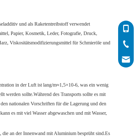
seladditiv und als Raketentreibstoff verwendet
0086-532
tel, Papier, Kosmetik, Leder, Fotografie, Druck,
arz, Viskositätsmodifizierungsmittel für Schmieröle und
0086-532
0086-400
info@his
ntration in der Luft ist lang/m≈1,5×10-6, was ein wenig
llt werden sollte.Während des Transports sollte es mit
den nationalen Vorschriften für die Lagerung und den
 kann es mit viel Wasser abgewaschen und mit Wasser,
en, die an der Innenwand mit Aluminium besprüht sind.Es