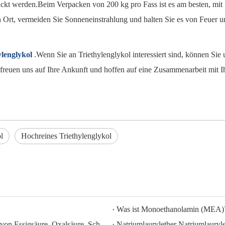
ckt werden.Beim Verpacken von 200 kg pro Fass ist es am besten, mit S
ten Ort, vermeiden Sie Sonneneinstrahlung und halten Sie es von Feuer 
ylenglykol
.Wenn Sie an Triethylenglykol interessiert sind, können Sie 
reuen uns auf Ihre Ankunft und hoffen auf eine Zusammenarbeit mit I
l
Hochreines Triethylenglykol
Was ist Monoethanolamin (MEA)
HISEACHEM ist führend: Jüngste Erfolge beim Export von Essigsäure, Oxalsäure, Schwefelsäure, Salpetersäure, Natronlauge, Flüssigalkali und Natriummetabisulfit aus China