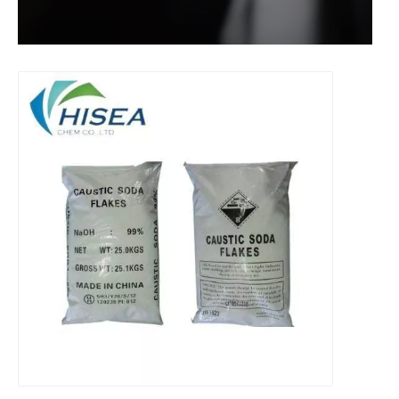
Hochwertiger Neupreis Natriumdithionit
Wasserfreies Natriumsulfit
Natriumhypochlorit 12 % für die Wasseraufbereitung
Herstellung für Kupfersulfat CuSo4 5H2O