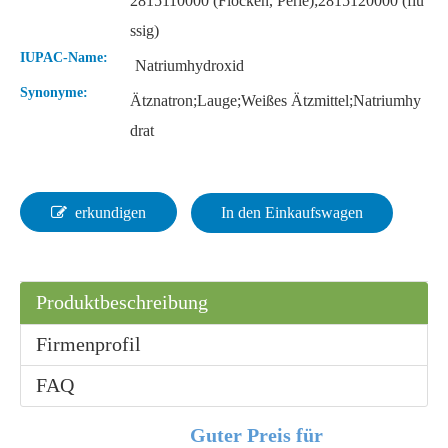
2815110000 (Flocken, Perle);2815120000 (flü
ssig)
IUPAC-Name:
Natriumhydroxid
Synonyme:
Ätznatron;Lauge;Weißes Ätzmittel;Natriumhy
Eisensulfat-Heptahydrat
Natriummetasilikat-Pentahydrat
drat
erkundigen
In den Einkaufswagen
Produktbeschreibung
Firmenprofil
FAQ
Kupfersulfat wasserfrei
Natriummetabisulfit
Guter Preis für