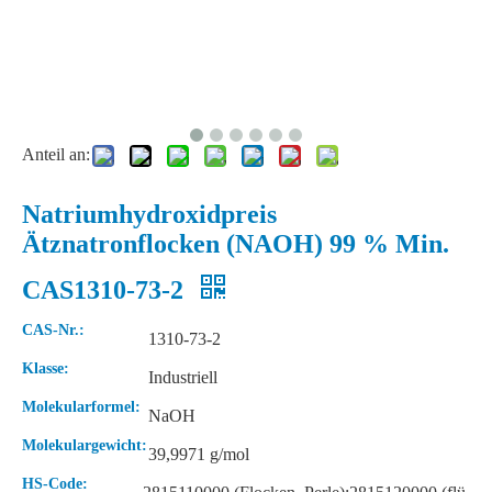
Anteil an:
Natriumhydroxidpreis
Ätznatronflocken (NAOH) 99 % Min.
CAS1310-73-2
Herstellung für Natriumthiosulfat Hyposulfit 99%
Natriumhypochlorit 10 % Min., 12 % CAS-Nr. 7681-52-9
CAS-Nr.:
1310-73-2
Klasse:
Industriell
Molekularformel:
NaOH
Molekulargewicht:
39,9971 g/mol
HS-Code: