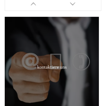
Natriumchlorat CAS 7775-09-9 Naclo3 99,5 % min
Pulverförmiges Natriumhydrosulfit in Industriequalität
kontaktiere uns