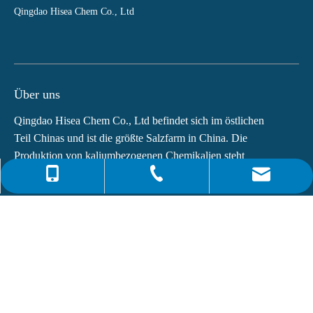
Qingdao Hisea Chem Co., Ltd
Über uns
Qingdao Hisea Chem Co., Ltd befindet sich im östlichen
Teil Chinas und ist die größte Salzfarm in China. Die
Produktion von kaliumbezogenen Chemikalien steht
weltweit an vierter Stelle.Die Hauptprodukte von...
0086-4008266163-82717
info@hiseachem.com
0086-532-85708217
Schnelle Links
0086-532-85708218
Neuesten Nachrichten
Dioctylphthalat (DOP) CAS-NR.:117-81-7
Was ist Monoethanolamin (MEA)?