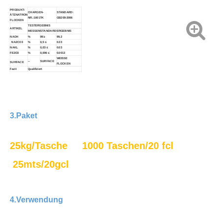
PRODUKT:
CHARGEN-
STANDARD:
ÄTZNATRON
NR.:1001TK
GB209-2006
FLOCKEN
TESTERGEBNIS
ARTIKEL
MESSEN
STANDARD
ERGEBNIS
NAOH
%
99≥
99.2
NA2CO3
%
0,5 ≤
0.33
NAKL
%
0,03 ≤
0.03
FE2O3
%
0,006 ≤
0.0013
China Natriumacetat wasserfrei 99 % Reinheit
Natriumformiat
WEISSE
--
SURFACE
SURFACE
FLOCKEN
Fazit
Qualifiziert
3.Paket
25kg/Tasche 1000 Taschen/20 fcl
25mts/20gcl
4.Verwendung
für Buffer Sodium Carbonate/Soda Ash Light 99% Na2co3 CAS497-19-8
Futtermittelzusätze Calciumformiat 98 % Futterqualität CAS 544-17-2