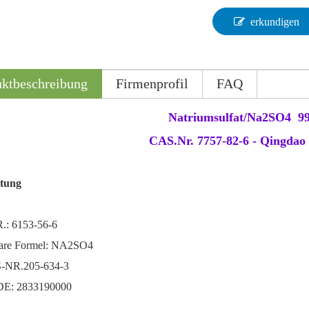
erkundigen
uktbeschreibung
Firmenprofil
FAQ
Natriumsulfat/Na2SO4 
CAS.Nr. 7757-82-6 - Qingdao
itung
: 6153-56-6
are Formel: NA2SO4
-NR.205-634-3
E: 2833190000