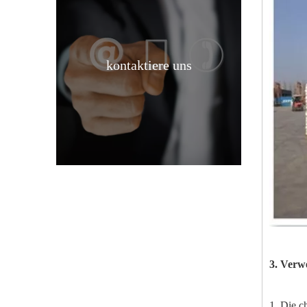
kontaktiere uns
Natriumchlorat CAS 7775-09-9 Naclo3 99,5 % min
3. Verw
Pulverförmiges Natriumhydrosulfit in Industriequalität
1, Die c