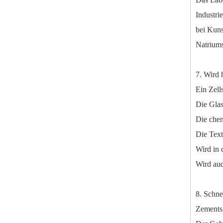
Industri
bei Kuns
Natriums
Wasserfreies Natriumsulfit
7. Wird 
Ein Zell
Die Glas
Die chem
Die Text
Wird in 
Wird auc
8. Schne
Zements 
Natriumhypochlorit 12 % für die Wasseraufbereitung