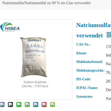
»
Natriumsulfat/Natriumsulfid zu 99 % im Glas verwendet
Natriumsulfa
verwendet
CAS-Nr.:
13
Klasse:
Ind
Molekularformel:
Na
Molekulargewicht:
78
HS-Code:
28
IUPAC-Name:
Din
Synonyme:
Na