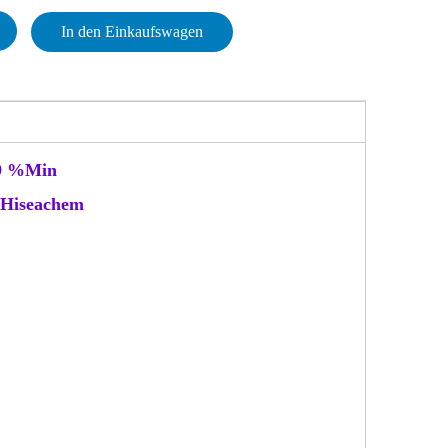
In den Einkaufswagen
99 %Min
 Hiseachem