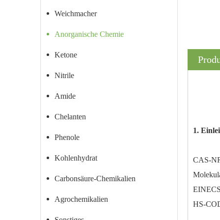
Weichmacher
Anorganische Chemie
Ketone
Prod
Nitrile
Amide
Chelanten
1. Einle
Phenole
Kohlenhydrat
CAS-NR.
Molekul
Carbonsäure-Chemikalien
EINECS
Agrochemikalien
HS-COD
Sonstiges