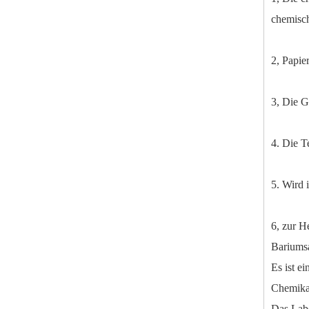
chemisc
2, Papie
3, Die G
4. Die T
5. Wird 
Hochwertiger Neupreis Natriumdithionit
6, zur H
Bariumsa
Es ist e
Chemikal
Das Labo