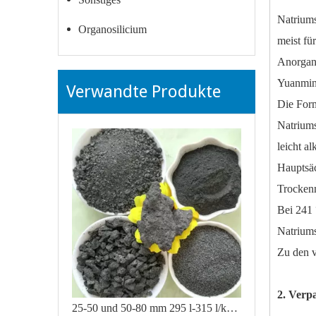
Natriums
Organosilicium
meist für
Anorgani
Yuanming
Verwandte Produkte
Die Form 
Natriums
leicht alk
Hauptsäc
Trockenm
Bei 241 
Natriums
Zu den v
2. Verp
25-50 und 50-80 mm 295 l-315 l/kg Min. Calciumcarbid 50 kg/Fass