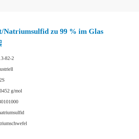
t/Natriumsulfid zu 99 % im Glas
13-82-2
ustriell
2S
,0452 g/mol
30101000
atriumsulfid
triumschwefel