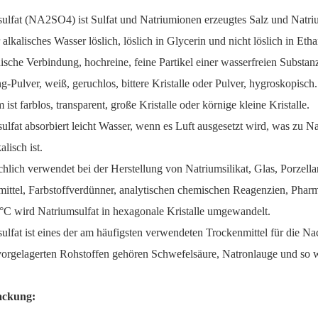
ulfat (NA2SO4) ist Sulfat und Natriumionen erzeugtes Salz und Natrium
 alkalisches Wasser löslich, löslich in Glycerin und nicht löslich in Etha
sche Verbindung, hochreine, feine Partikel einer wasserfreien Substa
-Pulver, weiß, geruchlos, bittere Kristalle oder Pulver, hygroskopisch.
ist farblos, transparent, große Kristalle oder körnige kleine Kristalle.
ulfat absorbiert leicht Wasser, wenn es Luft ausgesetzt wird, was zu Na
alisch ist.
hlich verwendet bei der Herstellung von Natriumsilikat, Glas, Porzella
ittel, Farbstoffverdünner, analytischen chemischen Reagenzien, Pharma
°C wird Natriumsulfat in hexagonale Kristalle umgewandelt.
ulfat ist eines der am häufigsten verwendeten Trockenmittel für die N
orgelagerten Rohstoffen gehören Schwefelsäure, Natronlauge und so w
ackung: