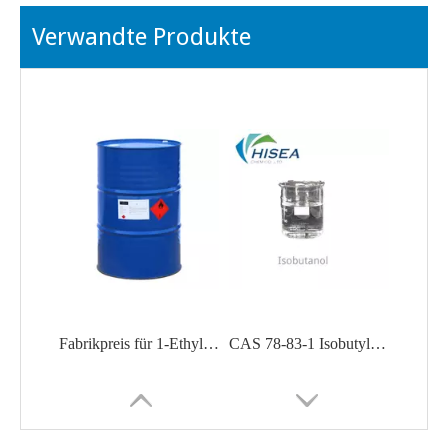
Verwandte Produkte
Fabrikpreis für 1-Ethyl-1-Hexanol;Dl-3-Octanol;Ethylamylcarbinol CAS 589-98-0
CAS 78-83-1 Isobutylalkohol Isobutanol Iba Organisches synthetisches Material