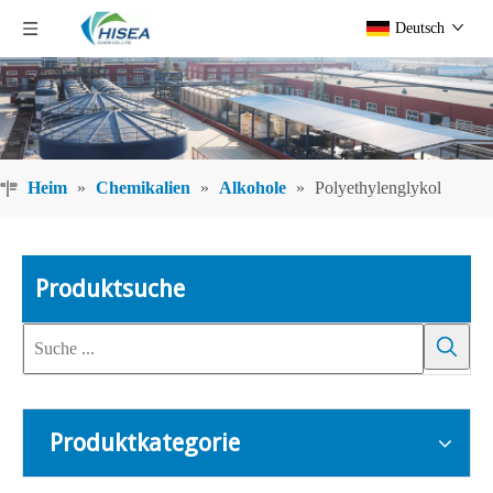
Deutsch
Heim
»
Chemikalien
»
Alkohole
»
Polyethylenglykol
Produktsuche
Produktkategorie