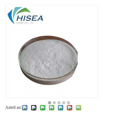
2-Ethylhexanol
Fabrikpreis von Sorbit/Ld-Sorbit Iquid 70% Food Grade CAS 50-70-4
Ethylalkohol von guter Qualität 75 %/95 %/99,9 %
Anteil an: