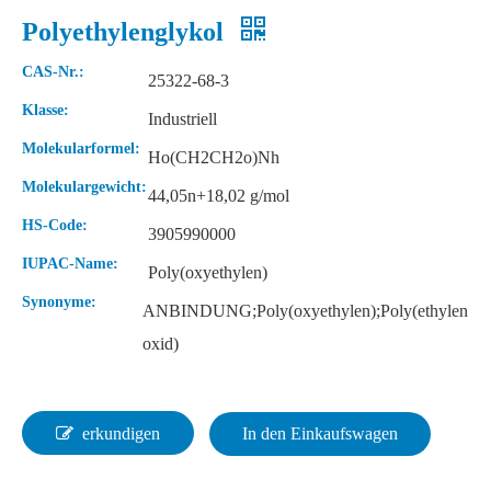
Polyethylenglykol
CAS-Nr.:
25322-68-3
Klasse:
Industriell
Molekularformel:
Ho(CH2CH2o)Nh
Molekulargewicht:
44,05n+18,02 g/mol
HS-Code:
3905990000
IUPAC-Name:
Poly(oxyethylen)
Synonyme:
ANBINDUNG;Poly(oxyethylen);Poly(ethylen
oxid)
erkundigen
In den Einkaufswagen