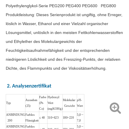
Polyethylenglykol-Serie PEG200 PEG400 PEG600 PEG800
Produktleistung: Dieses Serienprodukt ist ungiftig, ohne Erreger,
löslich in Wasser, Ethanol und einer Vielzahl organischer
Lösungsmittel, unlöslich in den meisten Fettkohlenwasserstoffen
und Ethylether des Molekulargewichts der
Feuchtigkeitsaufnahmefähigkeit und der entsprechenden
niedrigeren Löslichkeit und des Fresszing-Punkts, der relativen
Dichte, des Flammpunkts und der Viskositätserhöhung.
2. Analysenzertifikat
Farbe
Hydroxyl
Aussehen
Molekular
pH-
Typ
(Pt-
Wert
(25)
Gewicht
Wert
Co)
(mgKOH/g)
ANBINDUNG
Farblos
5,0 ~
≤ 40
510~623
180~220
200
Flüssigkeit
7,0
ANBINDUNG
Farblos
5,0 ~