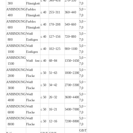
≤ 40
340~416
270~330
300
Flüssigkeit
7,0
ANBINDUNG
Farblos
5,0 ~
≤ 40
255~311
360~440
400
Flüssigkeit
7,0
ANBINDUNG
Farblos
5,0 ~
≤ 40
170~208
540~660
600
Flüssigkeit
7,0
ANBINDUNG
Weiß
5,0 ~
≤ 40
127~156
720~880
800
Einfügen
7,0
ANBINDUNG
Weiß
5,0 ~
≤ 40
102~125
900~1100
1000
Einfügen
7,0
ANBINDUNG
5,0 ~
Weiß fest
≤ 40
68~84
1350~1650
1500
7,0
ANBINDUNG
Weiß
5,0 ~
≤ 50
51~63
1800~2200
2000
Flocke
7,0
ANBINDUNG
Weiß
5,0 ~
≤ 50
34~42
2700~3300
3000
Flocke
7,0
ANBINDUNG
Weiß
5,0 ~
≤ 50
26~32
3600~4400
4000
Flocke
7,0
ANBINDUNG
Weiß
5,0 ~
≤ 50
16~21
5400~7000
6000
Flocke
7,0
ANBINDUNG
Weiß
5,0 ~
≤ 50
12~16
7200~8800
8000
Flocke
7,0
GB/T