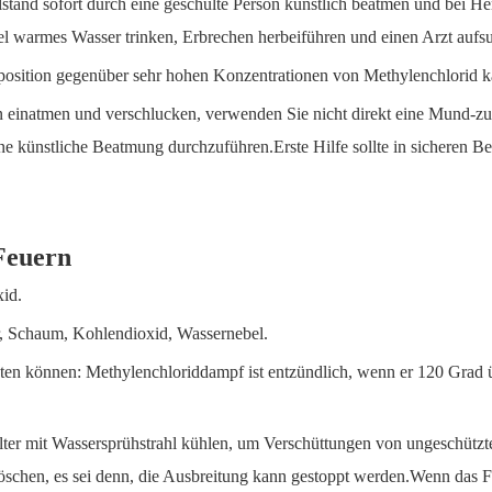
lstand sofort durch eine geschulte Person künstlich beatmen und bei H
el warmes Wasser trinken, Erbrechen herbeiführen und einen Arzt aufs
osition gegenüber sehr hohen Konzentrationen von Methylenchlorid k
zen einatmen und verschlucken, verwenden Sie nicht direkt eine Mun
e künstliche Beatmung durchzuführen.Erste Hilfe sollte in sicheren B
Feuern
id.
 Schaum, Kohlendioxid, Wassernebel.
n können: Methylenchloriddampf ist entzündlich, wenn er 120 Grad übe
ter mit Wassersprühstrahl kühlen, um Verschüttungen von ungeschützte
u löschen, es sei denn, die Ausbreitung kann gestoppt werden.Wenn das