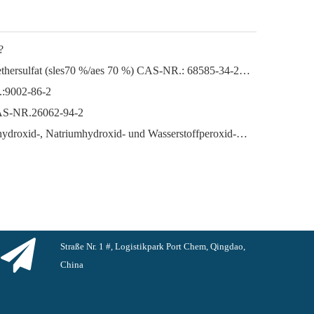
?
Natriumlaurylether Natriumlaurylethersulfat (sles70 %/aes 70 %) CAS-NR.: 68585-34-2sles70 %/aes 70 %) CAS-NR.: 68585-34-2
.:9002-86-2
CAS-NR.26062-94-2
Der florierende Markt für Kaliumhydroxid-, Natriumhydroxid- und Wasserstoffperoxid-Exporte aus China: Ein Rückblick auf das vergangene Jahr
Straße Nr. 1 #, Logistikpark Port Chem, Qingdao,
China