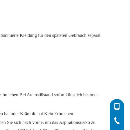
aminierte Kleidung für den späteren Gebrauch separat
abreichen.Bei Atemstillstand sofort künstlich beatmen
0086-532
oren hat oder Krämpfe hat.Kein Erbrechen
0086-532
0086-400
en Sie sich nach vorne, um das Aspirationsrisiko zu