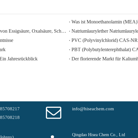
Was ist Monoethanolamin (MEA)
HISEACHEM ist führend: Jüngste Erfolge beim Export von Essigsäure, Oxalsäure, Schwefelsäure, Salpetersäure, Natronlauge, Flüssigalkali und Natriummetabisulfit aus China
ntnisse
PVC (Polyvinylchlorid) CAS-NR
ark
PBT (Polybutylenterephthalat) 
Ein Jahresrückblick
-85708217
info@hiseachem.com
-85708218
Qingdao Hisea Chem Co., Ltd
(Johnny)