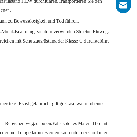
erzstillstand HLW durchführen.Transportieren Sie den
info@his
uchen.
ann zu Bewusstlosigkeit und Tod führen.
d-zu-Mund-Beatmung, sondern verwenden Sie eine Einweg-
ereichen mit Schutzausrüstung der Klasse C durchgeführt
rsteigt;Es ist gefährlich, giftige Gase während eines
n Bereichen wegzuspülen.Falls solches Material brennt
 Feuer nicht eingedämmt werden kann oder der Container