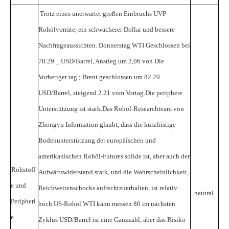
Trotz eines unerwartet großen Einbruchs
UVP
Rohölvorräte, ein schwächerer Dollar und bessere
Nachfrageaussichten.
Donnerstag
WTI
Geschlossen
bei
78.29
_
USD/Barrel, Anstieg um 2,06
von
Die
Vorheriger tag
;
Brent geschlossen um
82.20
USD/Barrel, steigend
2.21 vom Vortag.Die periphere
Unterstützung ist stark.Das Rohöl-Researchteam von
Zhongyu Information glaubt, dass die kurzfristige
Bodenunterstützung der europäischen und
amerikanischen Rohöl-Futures solide ist, aber auch der
Rohstoff
Aufwärtswiderstand
stark, und die Wahrscheinlichkeit,
e und
Reichweitenschocks aufrechtzuerhalten, ist relativ
neutral
Peripheri
hoch.US-Rohöl
WTI kann messen
80
im nächsten
e
Zyklus
USD/Barrel ist eine Ganzzahl, aber das Risiko