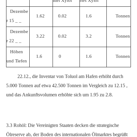
ittel Xylol
rtes Xylol
Dezembe
1.62
0.02
1.6
Tonnen
r
15
_
_
Dezembe
3.22
0.02
3.2
Tonnen
r
22
_
_
Höhen
1.6
0
1.6
Tonnen
und Tiefen
22.12., die
Inventar von
Toluol am Hafen erhöht durch
5.000 Tonnen auf etwa 42.500
Tonnen
im Vergleich zu
12.15
,
und das Ankunftsvolumen erhöhte sich um
1.95
zu
2.8.
3.3
Rohöl: Die Vereinigten Staaten decken die strategische
Ölreserve ab, der Boden des internationalen Ölmarktes begrüßt