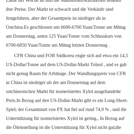
Laufe der Woche ab und die Mainstream-Raffinerien senkten
ihre Preise.
Der Markt ist schwach und die Verkäufe sind
festgefahren, aber der Gesamtpreis ist niedriger als in
Ostchina.Es
geschlossen um
6600-6700
Yuan/Tonne am Mittag
am Donnerstag, unten
125 Yuan/Tonne vom Schlusskurs
von
6700-6850
Yuan/Tonne am Mittag letzten Donnerstag
.
CFR
China und
FOB
Südkorea engte sich auf etwa ein
14,5
US-Dollar/Tonne auf dem US-Dollar-Markt
Toluol
, und es gab
nicht genug Raum für Arbitrage.
Der Wandlungspreis von
CFR
in China ist niedriger als der am Donnerstag auf dem
ostchinesischen Markt für isomerisiertes Xylol ausgehandelte
Preis.In Bezug auf den US-Dollar-Markt gibt es ein Long-Short-
Spiel;
der Gesamtstart von
PX hat
fiel auf rund
74,9 %
, und die
Unterstützung für isomerisiertes Xylol ist gering., In Bezug auf
die Öleinstellung ist die Unterstützung für Xylol nicht gut;die