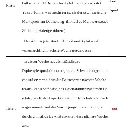
kurz-
kalkulierte RMB-Preis für Xylol liegt bei ca
6663
Platte
Spiel
Yuan / Tonne, was niedriger ist als der ostchinesische
Marktpreis am Donnerstag.
(inklusive Mehrwertsteuer,
Zölle und Hafengebühren
)
Das Arbitragefenster für Toluol und Xylol wird
voraussichtlich nächste Woche geschlossen.
In dieser Woche hat die inländische
Diphenylenproduktion begrenzte Schwankungen, und
es wird erwartet, dass die Betriebsrate nächste Woche
relativ stabil sein wird;das Hafenankunftsvolumen ist
relativ hoch, der Lagerbestand im Haupthafen hat sich
angesammelt und die Versorgungsunterstützung ist
liefern
gut
durchschnittlich.Es wird erwartet, dass nächste Woche
zwei