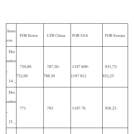
Arten
FOB
Korea
CFR
China
FOB
USA
FOB
Europa
von
Dez
ember
750,00-
787,50-
1197.608-
931,75-
_
752,00
788,50
1197.912
932,25
14
_
Dez
ember
771
765
1197.76
956.25
_
21
_