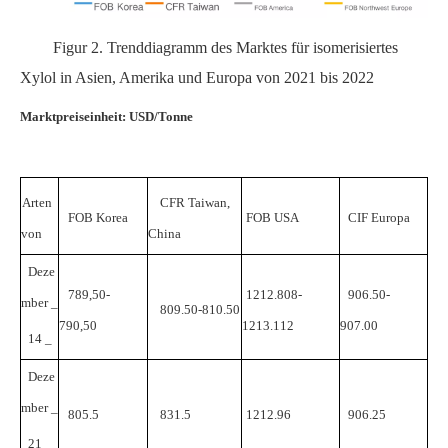
Figur 2.
Trenddiagramm des Marktes für isomerisiertes
Xylol in Asien, Amerika und Europa
von 2021 bis 2022
Marktpreiseinheit: USD/Tonne
Arten
CFR
Taiwan,
FOB
Korea
FOB
USA
CIF
Europa
von
China
Deze
789,50-
1212.808-
906.50-
mber
_
809.50-810.50
790,50
1213.112
907.00
14
_
Deze
mber
_
805.5
831.5
1212.96
906.25
21
_