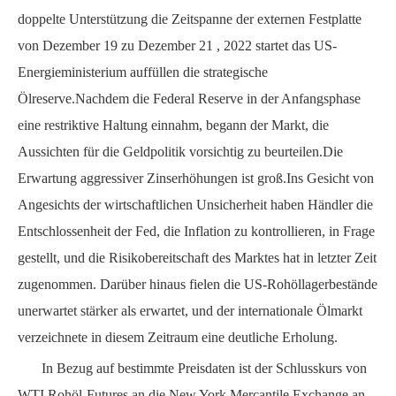
doppelte Unterstützung
die Zeitspanne der externen Festplatte
von
Dezember
19
zu
Dezember
21
,
2022 startet das US-
Energieministerium
auffüllen
die strategische
Ölreserve.Nachdem die Federal Reserve in der Anfangsphase
eine restriktive Haltung einnahm, begann der Markt, die
Aussichten für die Geldpolitik vorsichtig zu beurteilen.Die
Erwartung aggressiver Zinserhöhungen ist groß.Ins Gesicht
von
Angesichts der wirtschaftlichen Unsicherheit haben Händler die
Entschlossenheit der Fed, die Inflation zu kontrollieren, in Frage
gestellt, und die Risikobereitschaft des Marktes hat in letzter Zeit
zugenommen.
Darüber hinaus fielen die US-Rohöllagerbestände
unerwartet stärker als erwartet, und der internationale Ölmarkt
verzeichnete in diesem Zeitraum eine deutliche Erholung.
In Bezug auf bestimmte Preisdaten ist der Schlusskurs von
WTI
Rohöl-Futures
an
die New York Mercantile Exchange
an