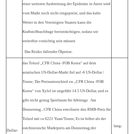
einer weiteren Ausbreitung der Epidemie in Asien wird
vom Markt noch nicht eingepreist, und das kalte
Wetter in den Vereinigten Staaten kann die
Kraftstoffnachfrage beeinträchtigen, sodass wir
weiterhin vorsichtig sein müssen
Das Risiko fallender Ölpreise.
das Toluol „CFR
China
-FOB
Korea“ auf dem
asiatischen US-Dollar-Markt fiel auf
-6
US-Dollar /
Tonne;
Der Preisunterschied zw
„CFR
China
-FOB
Korea“ von Xylol ist ungefähr
14.5
US-Dollar, und es
gibt nicht genug Spielraum für Arbitrage .
Am
Donnerstag ,
CFR
China errechnete den RMB-Preis für
Toluol mit ca
6221
Yuan/Tonne,
Es
ist höher als der
lang-
ostchinesische Marktpreis am Donnerstag;der
Dollar-