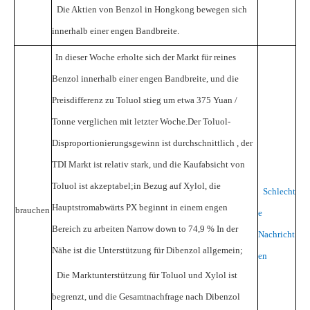
Die Aktien von Benzol in Hongkong bewegen sich
innerhalb einer engen Bandbreite.
In dieser Woche erholte sich der Markt für reines
Benzol innerhalb einer engen Bandbreite, und die
Preisdifferenz zu Toluol stieg um etwa
375
Yuan /
Tonne verglichen mit letzter Woche.Der Toluol-
Disproportionierungsgewinn ist durchschnittlich
, der
TDI
Markt ist relativ stark, und die Kaufabsicht von
Toluol
ist akzeptabel;in Bezug auf Xylol, die
Schlecht
Hauptstromabwärts
PX
beginnt in einem engen
brauchen
e
Bereich zu arbeiten Narrow down to
74,9 %
In der
Nachricht
Nähe ist die Unterstützung für Dibenzol allgemein;
en
Die Marktunterstützung für Toluol und Xylol ist
begrenzt, und die Gesamtnachfrage nach Dibenzol