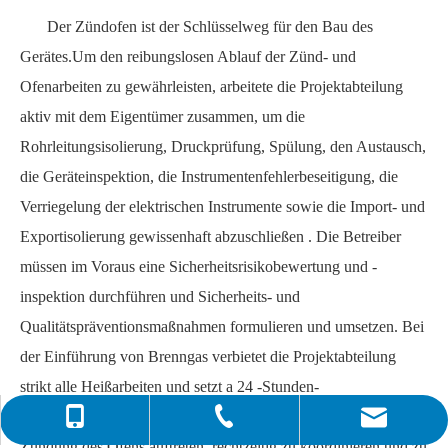
Der Zündofen ist der Schlüsselweg für den Bau des
Gerätes.Um den reibungslosen Ablauf der Zünd- und
Ofenarbeiten zu gewährleisten, arbeitete die Projektabteilung
aktiv mit dem Eigentümer zusammen, um die
Rohrleitungsisolierung, Druckprüfung, Spülung, den Austausch,
die Geräteinspektion, die Instrumentenfehlerbeseitigung, die
Verriegelung der elektrischen Instrumente sowie die Import- und
Exportisolierung gewissenhaft abzuschließen .
Die Betreiber
müssen im Voraus eine Sicherheitsrisikobewertung und -
inspektion durchführen und Sicherheits- und
Qualitätspräventionsmaßnahmen formulieren und umsetzen.
Bei
der Einführung von Brenngas verbietet die Projektabteilung
strikt alle Heißarbeiten und setzt a
24
-Stunden-
Bereitschaftssystem, um alle Probleme, die während der
0086-4008266163-82717
info@hiseachem.com
0086-532-85708217
Zündung des Ofens auftreten, rechtzeitig zu koordinieren und zu