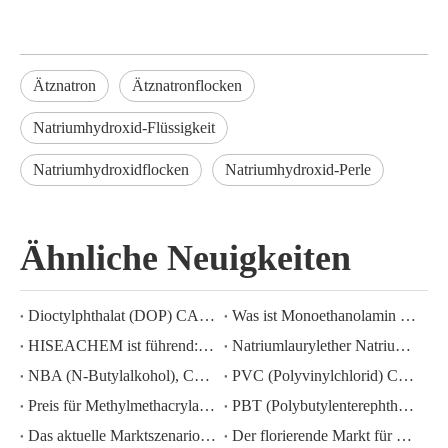
Ätznatron
Ätznatronflocken
Natriumhydroxid-Flüssigkeit
Natriumhydroxidflocken
Natriumhydroxid-Perle
Ähnliche Neuigkeiten
Dioctylphthalat (DOP) CAS-NR.:117-81-7
Was ist Monoethanolamin (MEA)?
HISEACHEM ist führend: Jüngste Erfolge beim Export von Essigsäure, Oxalsäure, Schwefelsäure, Salpetersäure, Natronlauge, Flüssigalkali und Natriummetabisulfit aus China
Natriumlaurylether Natriumlaurylethersulfat (sles70 %/aes 70 %) CAS-NR.: 68585-34-2sles70 %/aes 70 %) CAS-NR.: 68585-34-2
NBA (N-Butylalkohol), CAS-Nr.:71-36-3, Branchenkenntnisse
PVC (Polyvinylchlorid) CAS-NR.:9002-86-2
Preis für Methylmethacrylat MMA CAS 80-62-6 sinkt stark
PBT (Polybutylenterephthalat) CAS-NR.26062-94-2
Das aktuelle Marktszenario für Schwefelsäure in China: Ein Jahresrückblick
Der florierende Markt für Kaliumhydroxid-, Natriumhydroxid- und Wasserstoffperoxid-Exporte aus China: Ein Rückblick auf das vergangene Jahr