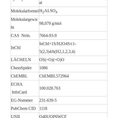
at
H
ALSO
Molekularformel
2
4
Molekulargewic
Wasserfreier organischer Reiniger Oxalsäure
Hydratisierter organischer Reiniger Oxalsäure
98,079 g/mol
ht
CAS Nein.
7664-93-9
InChI=1S/H2O4S/c1-
InChI
5(2,3)4/h(H2,1,2,3,4)
LÄCHELN
OS(=O)(=O)O
ChemSpider
1086
ChEMBL
ChEMBL572964
ECHA
100.028.763
InfoCard
EG-Nummer
231-639-5
Flüssiger 99,60 % Reiniger Oxalsäure
Kristalline organische Apotheke Oxalsäure
PubChem CID
1118
UNII
O40UQP6WCF