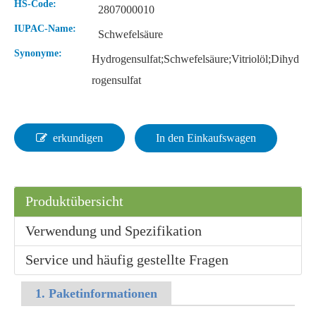
HS-Code:
2807000010
IUPAC-Name:
Schwefelsäure
Synonyme:
Hydrogensulfat;Schwefelsäure;Vitriolöl;Dihyd
Flüssige 99 % Laborameisensäure
Lösung 85 % Laborameisensäure
rogensulfat
erkundigen
In den Einkaufswagen
Produktübersicht
Verwendung und Spezifikation
Service und häufig gestellte Fragen
Flüssige 90%ige industrielle Ameisensäure
Granulat Organische Rohstoffe Schwefelsäure
1. Paketinformationen