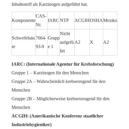
Inhaltsstoff als Karzinogen aufgeführt hat.
CAS-
Komponente
IARC
NTP
ACGIH
OSHA
Mexiko
Nr.
Nicht
Schwefelsäu
7664-
Grupp
aufgefü
A2
X
A2
re
93-9
e 1
hrt
IARC: (Internationale Agentur für Krebsforschung)
Gruppe 1 – Karzinogen für den Menschen
Gruppe 2A – Wahrscheinlich krebserregend für den
Menschen
Gruppe 2B – Möglicherweise krebserzeugend für den
Menschen
ACGIH: (Amerikanische Konferenz staatlicher
Industriehygieniker)