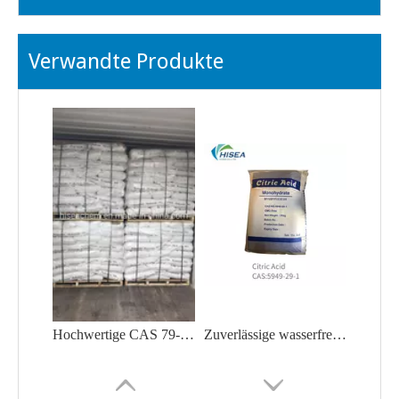
Verwandte Produkte
Hochwertige CAS 79-11-8 Chloressigsäure zu einem angemessenen Preis im Hot Selling
Zuverlässige wasserfreie Zitronensäure/Zitronensäuremonohydrat/Natriumcitrat aus China