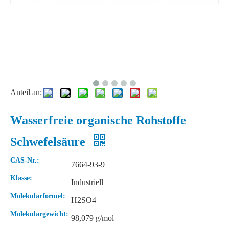
Anteil an:
Wasserfreie organische Rohstoffe
Flüssige 68% Rohstoffe Salpetersäure
Wasserfreie 99 % Laborameisensäure
Schwefelsäure
CAS-Nr.:
7664-93-9
Klasse:
Industriell
Molekularformel:
H2SO4
Molekulargewicht:
98,079 g/mol