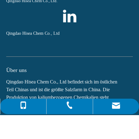
Qingdao Hisea Chem Co., Ltd.
Qingdao Hisea Chem Co., Ltd
Über uns
Qingdao Hisea Chem Co., Ltd befindet sich im östlichen
Teil Chinas und ist die größte Salzfarm in China. Die
Produktion von kaliumbezogenen Chemikalien steht
weltweit an vierter Stelle.Die Hauptprodukte von...
0086-4008266163-82717
info@hiseachem.com
0086-532-85708217
Schnelle Links
0086-532-85708218
Neuesten Nachrichten