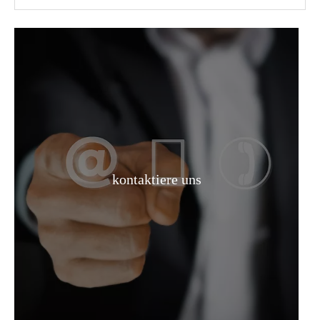
Pharmazeutische Vermittler Monochloressigsäure Bulk Box Chloressigsäure CAS 79-11-8
Flüssige 68% Rohstoffe Salpetersäure
kontaktiere uns