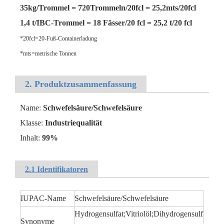
35kg/Trommel = 720Trommeln/20fcl = 25,2mts/20fcl
1,4 t/IBC-Trommel = 18 Fässer/20 fcl = 25,2 t/20 fcl
*20fcl=20-Fuß-Containerladung
*mts=metrische Tonnen
2. Produktzusammenfassung
Name:
Schwefelsäure/Schwefelsäure
Hydratisierte organische Rohstoffe Schwefelsäure
Lösung 99 % Rohstoffe Schwefelsäure
Klasse:
Industriequalität
Inhalt:
99%
2.1 Identifikatoren
IUPAC-Name
Schwefelsäure/Schwefelsäure
Hydrogensulfat;Vitriolöl;Dihydrogensulf
Synonyme