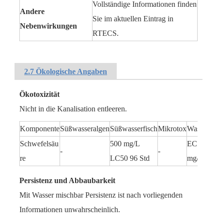
Vollständige Informationen finden
Andere
Sie im aktuellen Eintrag in
Nebenwirkungen
RTECS.
2.7 Ökologische Angaben
Ökotoxizität
Nicht in die Kanalisation entleeren.
Komponente
Süßwasseralgen
Süßwasserfisch
Mikrotox
Wasserfl
Schwefelsäu
500 mg/L
EC50: 29
-
-
re
LC50 96 Std
mg/l/24 h
Persistenz und Abbaubarkeit
Mit Wasser mischbar Persistenz ist nach vorliegenden
Informationen unwahrscheinlich.