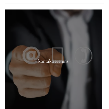
Pharmazeutische Vermittler Monochloressigsäure Bulk Box Chloressigsäure CAS 79-11-8
Flüssige 68% Rohstoffe Salpetersäure
kontaktiere uns