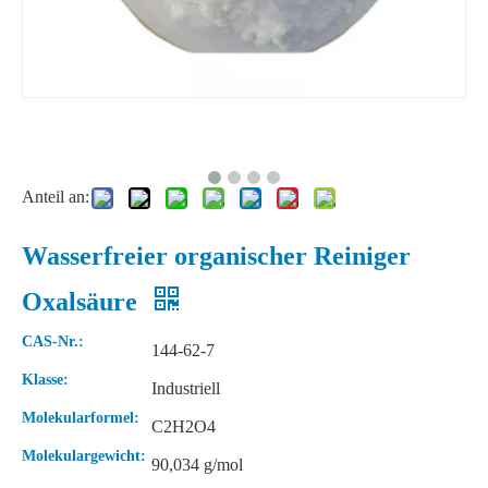
Anteil an:
Wasserfreier organischer Reiniger
Flüssige 68% Rohstoffe Salpetersäure
Wasserfreie 99 % Laborameisensäure
Oxalsäure
CAS-Nr.:
144-62-7
Klasse:
Industriell
Molekularformel:
C2H2O4
Molekulargewicht:
90,034 g/mol