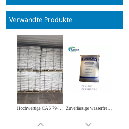
Verwandte Produkte
Hochwertige CAS 79-11-8 Chloressigsäure zu einem angemessenen Preis im Hot Selling
Zuverlässige wasserfreie Zitronensäure/Zitronensäuremonohydrat/Natriumcitrat aus China