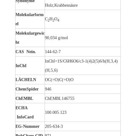
Synonyme
Holz;Krabbensäure
Molekularform
C
H
O
2
2
4
el
Lösung 99 % Rohstoffe Schwefelsäure
Hydratisierter organischer Reiniger Oxalsäure
Molekulargewic
90,034 g/mol
ht
CAS Nein.
144-62-7
InChI=1S/C6H6O6/c3-1(4)2(5)6/h(H,3,4)
InChI
(H,5,6)
LÄCHELN
OC(=O)C(=O)O
ChemSpider
946
ChEMBL
ChEMBL146755
ECHA
100.005.123
InfoCard
Flüssiger 99,60 % Reiniger Oxalsäure
Kristalline organische Apotheke Oxalsäure
EG-Nummer
205-634-3
PubChem CID
971