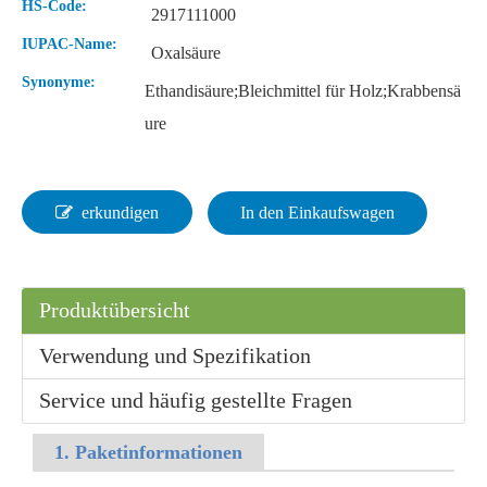
HS-Code:
2917111000
IUPAC-Name:
Oxalsäure
Synonyme:
Ethandisäure;Bleichmittel für Holz;Krabbensä
Flüssige 99 % Laborameisensäure
Lösung 85 % Laborameisensäure
ure
erkundigen
In den Einkaufswagen
Produktübersicht
Verwendung und Spezifikation
Service und häufig gestellte Fragen
Flüssige 90%ige industrielle Ameisensäure
Wasserfreie organische Rohstoffe Schwefelsäure
1. Paketinformationen