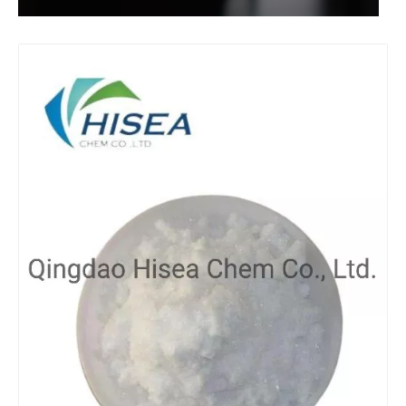
MILCHSÄURE 80% LEBENSMITTELGRAD
Flüssige organische Rohstoffe Salpetersäure
Lösung Organische Rohstoffe Salpetersäure
Lösung Rohstoffe in Industriequalität Salpetersäure