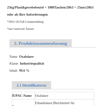
25kg/Plastikgewebebeutel = 1000Taschen/20fcl = 25mts/20fcl
oder als Ihre Anforderungen
*20fcl=20-Fuß-Containerladung
*mts=metrische Tonnen
2. Produktzusammenfassung
Granulat Organische Rohstoffe Schwefelsäure
Hydratisierte organische Rohstoffe Schwefelsäure
Name:
Oxalsäure
Klasse:
Industriequalität
Inhalt:
99,6 %
2.1 Identifikatoren
IUPAC-Name
Oxalsäure
Ethandisäure;Bleichmittel für