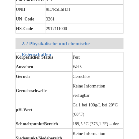
UNII
9E7R5L6H31
UN Code
3261
HS-Code
2917111000
2.2 Physikalische und chemische
Eigenschaften
Körperlicher Status
Fest
Aussehen
Weiß
Geruch
Geruchlos
Keine Information
Geruchsschwelle
verfügbar
Ca.1 bei 100g/L bei 20°C
pH-Wert
(68°F)
Schmelzpunkt/Bereich
189,5 °C (373,1 °F) – dez.
Keine Information
Siedepunkt/Siedebereich