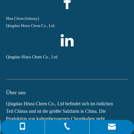
Hisa Chem (Johnny)
Qingdao Hisea Chem Co., Ltd.
Qingdao Hisea Chem Co., Ltd
Über uns
Qingdao Hisea Chem Co., Ltd befindet sich im östlichen
Teil Chinas und ist die größte Salzfarm in China. Die
Produktion von kaliumbezogenen Chemikalien steht
weltweit an vierter Stelle.Die Hauptprodukte von...
0086-4008266163-82717
info@hiseachem.com
0086-532-85708217