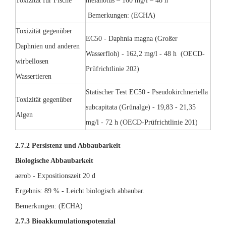
Toxizität für Fische
melanotus – 160 mg/l – 48 h
Bemerkungen: (ECHA)
Toxizität gegenüber
EC50 - Daphnia magna (Großer
Daphnien und anderen
Wasserfloh) - 162,2 mg/l - 48 h
(OECD-
wirbellosen
Prüfrichtlinie 202)
Wassertieren
Statischer Test EC50 - Pseudokirchneriella
Toxizität gegenüber
subcapitata (Grünalge) - 19,83 - 21,35
Algen
mg/l - 72 h (OECD-Prüfrichtlinie 201)
2.7.2 Persistenz und Abbaubarkeit
Biologische Abbaubarkeit
aerob - Expositionszeit 20 d
Ergebnis: 89 % - Leicht biologisch abbaubar.
Bemerkungen: (ECHA)
2.7.3 Bioakkumulationspotenzial