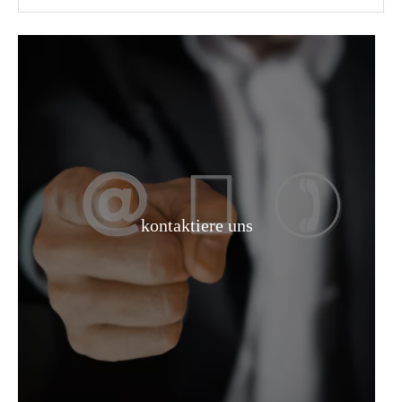
Pharmazeutische Vermittler Monochloressigsäure Bulk Box Chloressigsäure CAS 79-11-8
Flüssige 68% Rohstoffe Salpetersäure
kontaktiere uns