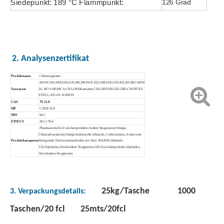
Siedepunkt: 189 °C Flammpunkt:
126 Grad
2. Analysenzertifikat
Produktname
Chloressigsäure
MONCHLORESSIGSÄURE;MONOCHLORESSIGSÄURE;RARECHEM
Synonyme
AL BO 0100;MCA;CHLOREthansäure;CHLORESSIGSÄURE;CROPTEX
STEEL;ATLAS SOMON
CAS
79-11-8
MF
C2H3ClO2
MW
94.5
Granulat Organische Rohstoffe Schwefelsäure
Hydratisierte organische Rohstoffe Schwefelsäure
EINECS
201-178-4
Pharmazeutische Zwischenprodukte;Andere Reagenzien;Omega-
Chlorcarbonsäuren;Omega-funktionelle Alkanole, Carbonsäuren, Amine und
Produktkategorien
Halogenide;Trinkwassermethoden der Serie 500;EPA;Methode
552;Aliphatika;Verschiedene Reagenzien;API-Zwischenprodukt;Aliphatika,
Verschiedene Reagenzien
25kg/Tasche 1000
3. Verpackungsdetails:
Taschen/20 fcl 25mts/20fcl