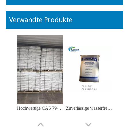
Verwandte Produkte
Hochwertige CAS 79-11-8 Chloressigsäure zu einem angemessenen Preis im Hot Selling
Zuverlässige wasserfreie Zitronensäure/Zitronensäuremonohydrat/Natriumcitrat aus China