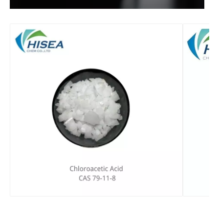
MILCHSÄURE 80% LEBENSMITTELGRAD
Flüssige organische Rohstoffe Salpetersäure
Lösung Organische Rohstoffe Salpetersäure
Lösung Rohstoffe in Industriequalität Salpetersäure