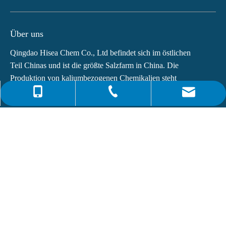
Über uns
Qingdao Hisea Chem Co., Ltd befindet sich im östlichen
Teil Chinas und ist die größte Salzfarm in China. Die
Produktion von kaliumbezogenen Chemikalien steht
weltweit an vierter Stelle.Die Hauptprodukte von...
0086-4008266163-82717
info@hiseachem.com
0086-532-85708217
Schnelle Links
0086-532-85708218
Neuesten Nachrichten
Dioctylphthalat (DOP) CAS-NR.:117-81-7
Was ist Monoethanolamin (MEA)?
Abonnieren