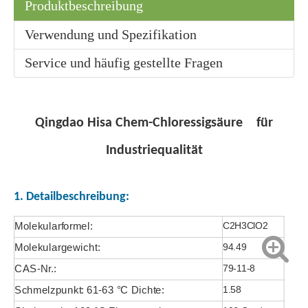
Produktbeschreibung
Verwendung und Spezifikation
Flüssige 99 % Laborameisensäure
Lösung 85 % Laborameisensäure
Service und häufig gestellte Fragen
Qingdao Hisa Chem-
Chloressigsäure
für
Industriequalität
1. Detailbeschreibung:
Molekularformel:
C2H3ClO2
Molekulargewicht:
94.49
Flüssige 90%ige industrielle Ameisensäure
Wasserfreie organische Rohstoffe Schwefelsäure
CAS-Nr.:
79-11-8
Schmelzpunkt: 61-63 °C Dichte:
1.58