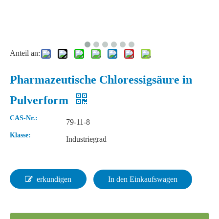
Anteil an:
Pharmazeutische Chloressigsäure in
Pulverform
Flüssige 68% Rohstoffe Salpetersäure
Wasserfreie 99 % Laborameisensäure
CAS-Nr.:
79-11-8
Klasse:
Industriegrad
erkundigen
In den Einkaufswagen